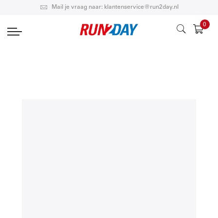
Mail je vraag naar: klantenservice@run2day.nl
0
Wink