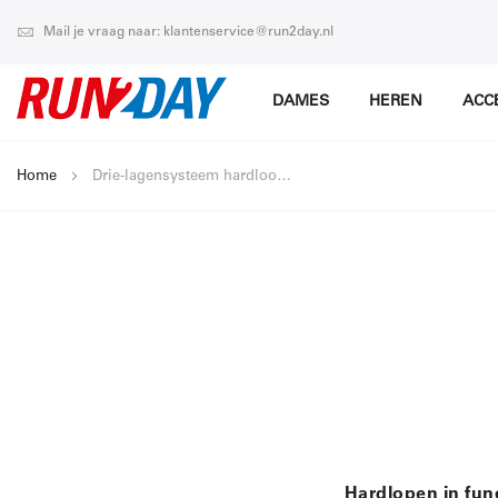
Mail je vraag naar: klantenservice@run2day.nl
DAMES
HEREN
ACC
Home
Drie-lagensysteem hardloopkleding
Hardlopen in func