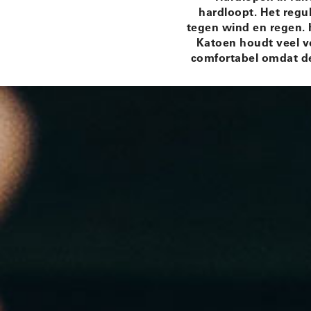
hardloopt. Het regul
tegen wind en regen. K
Katoen houdt veel vo
comfortabel omdat de 