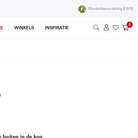
Klantenbeoordeling 8,6/10
0
LE
WINKELS
INSPIRATIE
Wink
e buiten in de kou