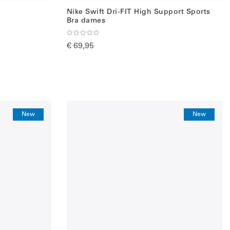
Nike Swift Dri-FIT High Support Sports
Bra dames
€ 69,95
New
New