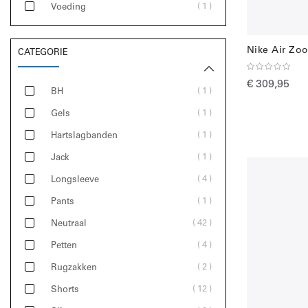
1
Voeding
Nike Air Zo
CATEGORIE
€ 309,95
1
BH
1
Gels
1
Hartslagbanden
1
Jack
4
Longsleeve
1
Pants
42
Neutraal
4
Petten
2
Rugzakken
12
Shorts