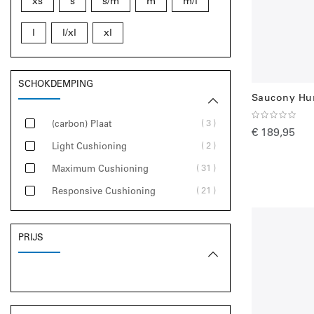
xs
s
s/m
m
m/l
l
l/xl
xl
SCHOKDEMPING
Saucony Hur
3
(carbon) Plaat
€ 189,95
2
Light Cushioning
31
Maximum Cushioning
21
Responsive Cushioning
PRIJS