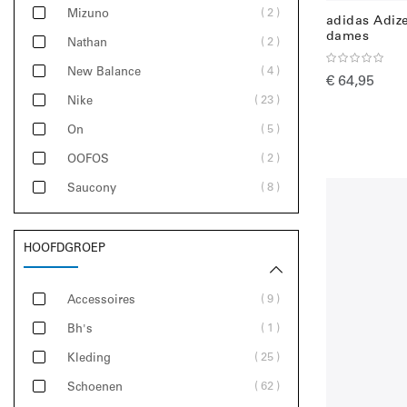
2
Mizuno
adidas Adize
dames
2
Nathan
4
New Balance
€ 64,95
23
Nike
5
On
2
OOFOS
8
Saucony
HOOFDGROEP
9
Accessoires
1
Bh's
25
Kleding
62
Schoenen