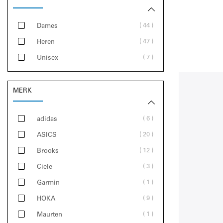
44
Dames
47
Heren
7
Unisex
MERK
6
adidas
20
ASICS
12
Brooks
3
Ciele
1
Garmin
9
HOKA
1
Maurten