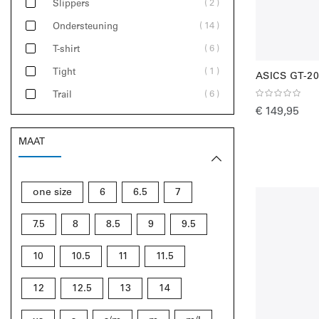
2
Slippers
14
Ondersteuning
6
T-shirt
1
Tight
ASICS GT-20
6
Trail
€ 149,95
MAAT
one size
6
6.5
7
7.5
8
8.5
9
9.5
10
10.5
11
11.5
12
12.5
13
14