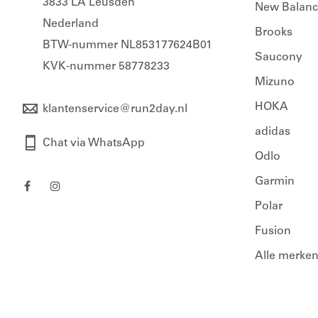
3833 LA Leusden
New Balanc
Nederland
Brooks
BTW-nummer NL853177624B01
Saucony
KVK-nummer 58778233
Mizuno
HOKA
klantenservice@run2day.nl
adidas
Chat via WhatsApp
Odlo
Garmin
Polar
Fusion
Alle merke