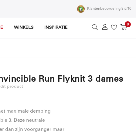
Klantenbeoordeling 8,6/10
0
LE
WINKELS
INSPIRATIE
Wink
vincible Run Flyknit 3 dames
 dit product
 het maximale demping
ble 3. Deze neutrale
ler dan zijn voorganger maar