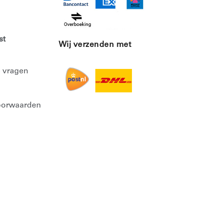
st
Wij verzenden met
e vragen
oorwaarden