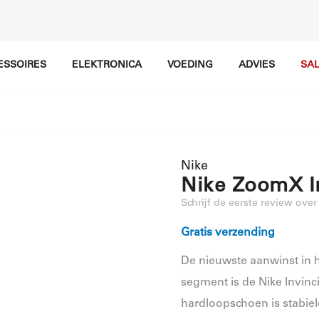
ESSOIRES
ELEKTRONICA
VOEDING
ADVIES
SA
Nike
Nike ZoomX In
Schrijf de eerste review over
Gratis verzending
De nieuwste aanwinst in
segment is de Nike Invinci
hardloopschoen is stabie